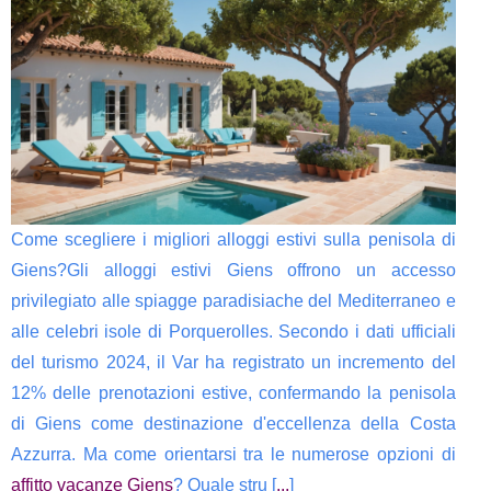
Come scegliere i migliori alloggi estivi sulla penisola di
Giens?Gli alloggi estivi Giens offrono un accesso
privilegiato alle spiagge paradisiache del Mediterraneo e
alle celebri isole di Porquerolles. Secondo i dati ufficiali
del turismo 2024, il Var ha registrato un incremento del
12% delle prenotazioni estive, confermando la penisola
di Giens come destinazione d'eccellenza della Costa
Azzurra. Ma come orientarsi tra le numerose opzioni di
affitto vacanze Giens
? Quale stru [
...
]